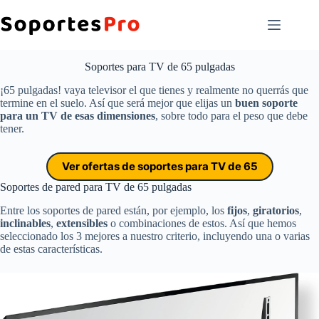
Saltar
al
contenido
Soportes para TV de 65 pulgadas
¡65 pulgadas! vaya televisor el que tienes y realmente no querrás que
termine en el suelo. Así que será mejor que elijas un
buen soporte
para un TV de esas dimensiones
, sobre todo para el peso que debe
tener.
Ver ofertas de soportes para TV de 65
Soportes de pared para TV de 65 pulgadas
Entre los soportes de pared están, por ejemplo, los
fijos
,
giratorios
,
inclinables
,
extensibles
o combinaciones de estos. Así que hemos
seleccionado los 3 mejores a nuestro criterio, incluyendo una o varias
de estas características.