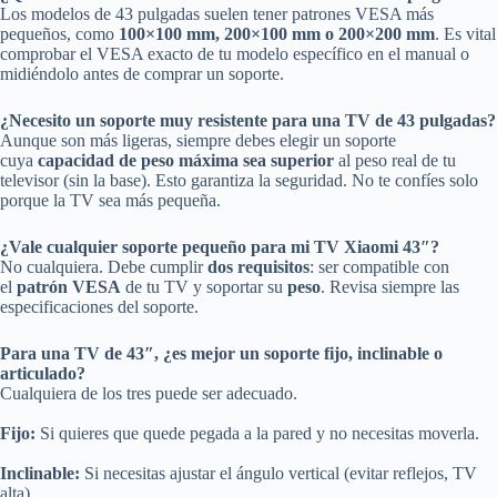
Los modelos de 43 pulgadas suelen tener patrones VESA más
pequeños, como
100×100 mm, 200×100 mm o 200×200 mm
. Es vital
comprobar el VESA exacto de tu modelo específico en el manual o
midiéndolo antes de comprar un soporte.
¿Necesito un soporte muy resistente para una TV de 43 pulgadas?
Aunque son más ligeras, siempre debes elegir un soporte
cuya
capacidad de peso máxima sea superior
al peso real de tu
televisor (sin la base). Esto garantiza la seguridad. No te confíes solo
porque la TV sea más pequeña.
¿Vale cualquier soporte pequeño para mi TV Xiaomi 43″?
No cualquiera. Debe cumplir
dos requisitos
: ser compatible con
el
patrón VESA
de tu TV y soportar su
peso
. Revisa siempre las
especificaciones del soporte.
Para una TV de 43″, ¿es mejor un soporte fijo, inclinable o
articulado?
Cualquiera de los tres puede ser adecuado.
Fijo:
Si quieres que quede pegada a la pared y no necesitas moverla.
Inclinable:
Si necesitas ajustar el ángulo vertical (evitar reflejos, TV
alta).