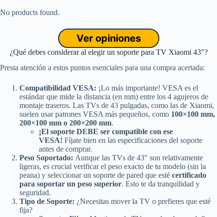
No products found.
Ver opiniones
¿Qué debes considerar al elegir un soporte para TV Xiaomi 43″?
Presta atención a estos puntos esenciales para una compra acertada:
Compatibilidad VESA:
¡Lo más importante! VESA es el
estándar que mide la distancia (en mm) entre los 4 agujeros de
montaje traseros. Las TVs de 43 pulgadas, como las de Xiaomi,
suelen usar patrones VESA más pequeños, como
100×100 mm,
200×100 mm o 200×200 mm
.
¡El soporte DEBE ser compatible con ese
VESA!
Fíjate bien en las especificaciones del soporte
antes de comprar.
Peso Soportado:
Aunque las TVs de 43″ son relativamente
ligeras, es crucial verificar el peso exacto de tu modelo (sin la
peana) y seleccionar un soporte de pared que esté
certificado
para soportar un peso superior
. Esto te da tranquilidad y
seguridad.
Tipo de Soporte:
¿Necesitas mover la TV o prefieres que esté
fija?